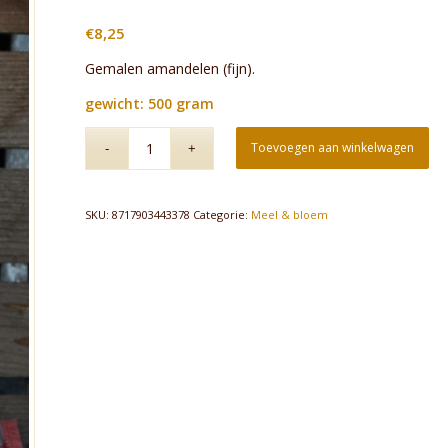
€
8,25
Gemalen amandelen (fijn).
gewicht: 500 gram
Toevoegen aan winkelwagen
SKU:
8717903443378
Categorie:
Meel & bloem