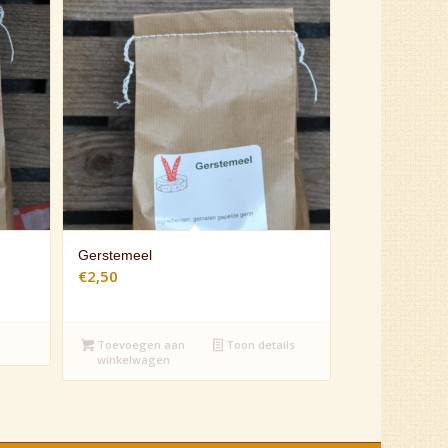
Gerstemeel
€
2,50
Toevoegen aan
Toon details
winkelwagen