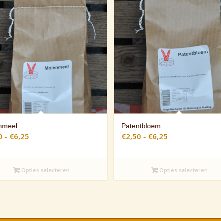
nmeel
Patentbloem
Prijsklasse:
Prijsklasse:
0
-
€
6,25
€
2,50
-
€
6,25
€2,50
€2,50
tot
tot
Opties selecteren
€6,25
Opties selecteren
€6,25