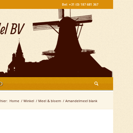
Bel: +31 (0) 187 681 367
D
hier:
Home
/
Winkel
/
Meel & bloem
/
Amandelmeel blank