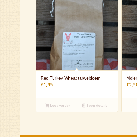
Red Turkey Wheat tarwebloem
Mole
€
1,95
€
2,5
Lees verder
Toon details