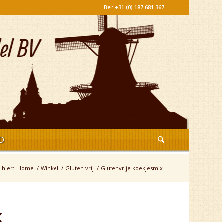
Bel: +31 (0) 187 681 367
D
 hier:
Home
/
Winkel
/
Gluten vrij
/
Glutenvrije koekjesmix
x