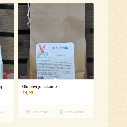
j
Glutenvrije cakemix
€
4,95
ils
Lees verder
Toon details