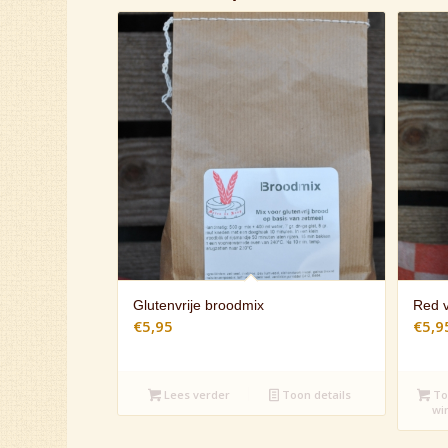
Glutenvrije broodmix
Red v
€
5,95
€
5,9
Lees verder
Toon details
To
wi