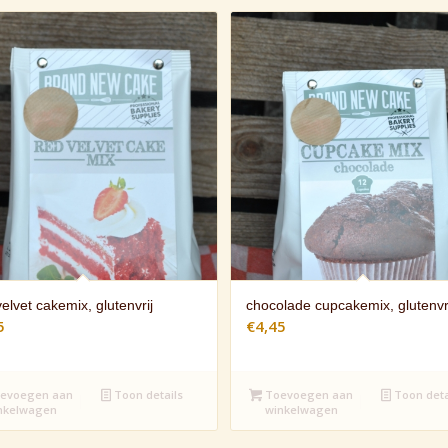
elvet cakemix, glutenvrij
chocolade cupcakemix, glutenvri
5
€
4,45
evoegen aan
Toon details
Toevoegen aan
Toon deta
nkelwagen
winkelwagen