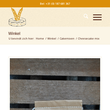
Bel: +31 (0) 187 681 367
Winkel
U bevindt zich hier:
Home
/
Winkel
/
Cakemixen
/
Cheesecake mix