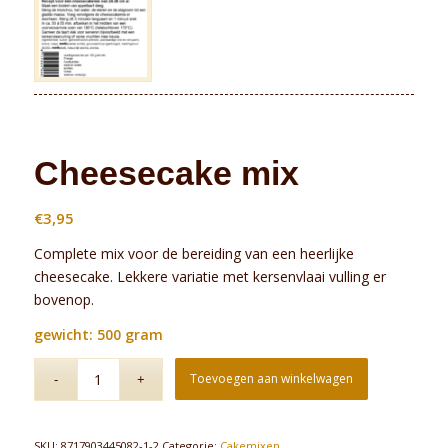
Cheesecake mix
€
3,95
Complete mix voor de bereiding van een heerlijke
cheesecake. Lekkere variatie met kersenvlaai vulling er
bovenop.
gewicht: 500 gram
Toevoegen aan winkelwagen
SKU:
8717903445082-1-2
Categorie:
Cakemixen