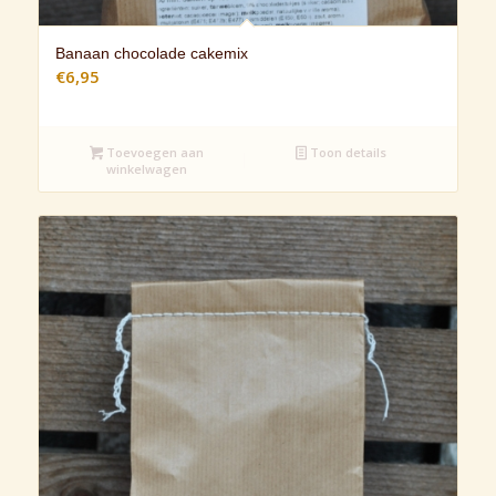
Banaan chocolade cakemix
€
6,95
Toevoegen aan
Toon details
winkelwagen