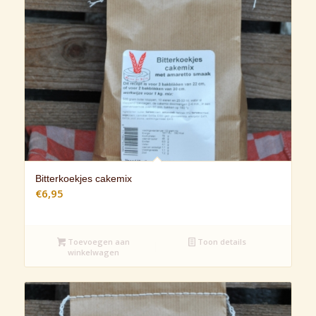
Bitterkoekjes cakemix
€
6,95
Toevoegen aan
Toon details
winkelwagen