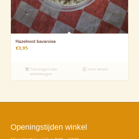
Hazelnoot bavaroise
€
3,95
Toevoegen aan
Toon details
winkelwagen
Openingstijden winkel