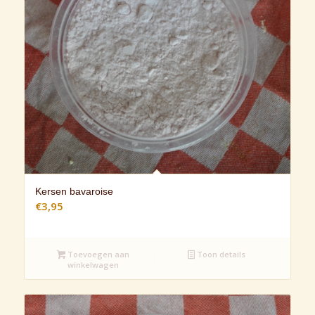
Kersen bavaroise
€
3,95
Toevoegen aan
Toon details
winkelwagen