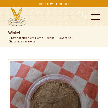
Bel: +31 (0) 187 681 367
Winkel
U bevindt zich hier:
Home
/
Winkel
/
Bavaroise
/
Chocolade bavaroise