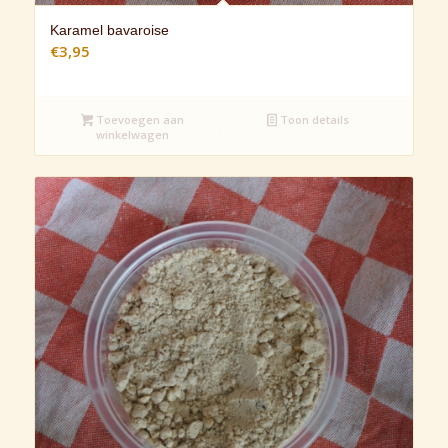
Karamel bavaroise
€
3,95
Toevoegen aan
Toon details
winkelwagen