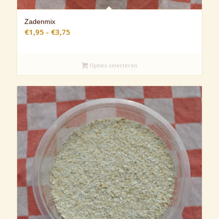
Zadenmix
Prijsklasse:
€
1,95
-
€
3,75
€1,95
tot
€3,75
Opties selecteren