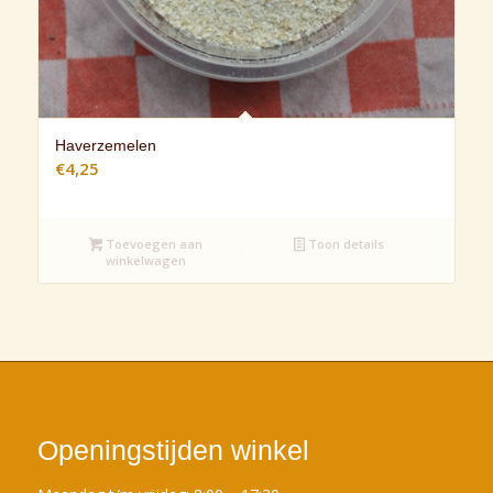
Haverzemelen
€
4,25
Toevoegen aan
Toon details
winkelwagen
Openingstijden winkel