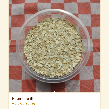
Havermout fijn
Prijsklasse:
€
2,25
-
€
2,95