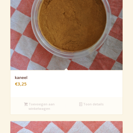
kaneel
€
3,25
Toevoegen aan
Toon details
winkelwagen