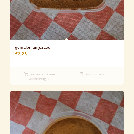
gemalen anijszaad
€
2,25
Toevoegen aan
Toon details
winkelwagen