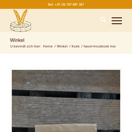
Bel: +31 (0) 187 681 367
Winkel
U bevindt zich hier:
Home
/
Winkel
/
Koek
/
havermoutkoek mix