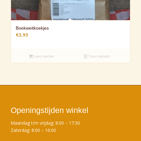
Boekweitkoekjes
€
3,95
Lees verder
Toon details
Openingstijden winkel
Maandag t/m vrijdag: 8:00 – 17:30
Zaterdag: 8:00 – 16:00