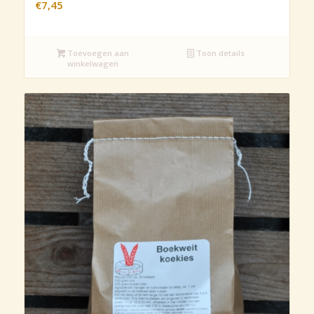
€
7,45
Toevoegen aan
Toon details
winkelwagen