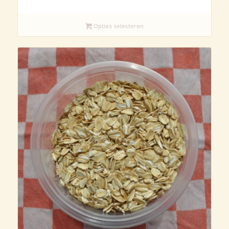
€2,95
tot
€5,75
Opties selecteren