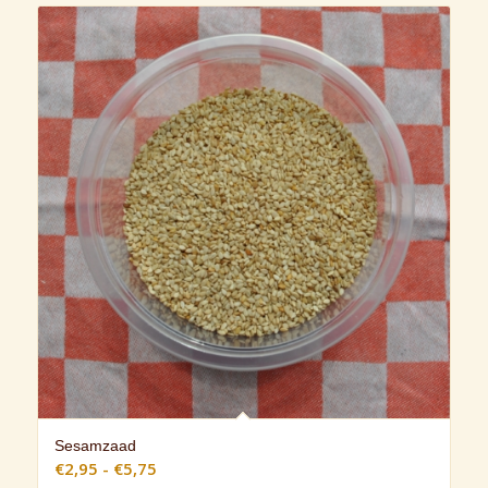
Sesamzaad
Prijsklasse:
€
2,95
-
€
5,75