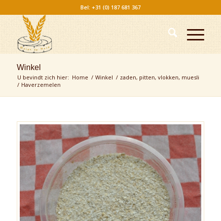
Bel: +31 (0) 187 681 367
Winkel
U bevindt zich hier:
Home
/
Winkel
/
zaden, pitten, vlokken, muesli
/
Haverzemelen