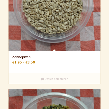
Zonnepitten
Prijsklasse:
€
1,95
-
€
3,50
€1,95
tot
€3,50
Opties selecteren