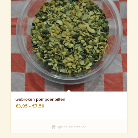
Gebroken pompoenpitten
Prijsklasse:
€
3,95
-
€
7,50
€3,95
tot
€7,50
Opties selecteren