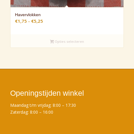
Havervlokken
Prijsklasse:
€
1,75
-
€
5,25
€1,75
tot
€5,25
Opties selecteren
Openingstijden winkel
Maandag t/m vrijdag: 8:00 – 17:30
Zaterdag: 8:00 – 16:00