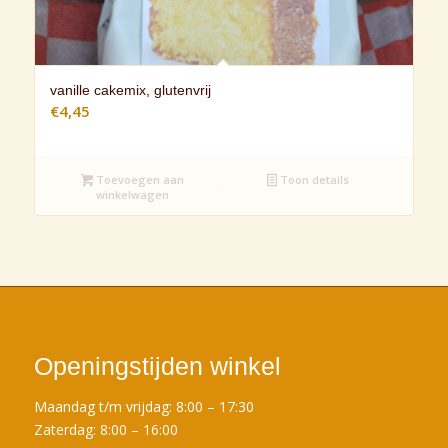
vanille cakemix, glutenvrij
€
4,45
Toevoegen aan
Toon details
winkelwagen
Openingstijden winkel
Maandag t/m vrijdag: 8:00 – 17:30
Zaterdag: 8:00 – 16:00