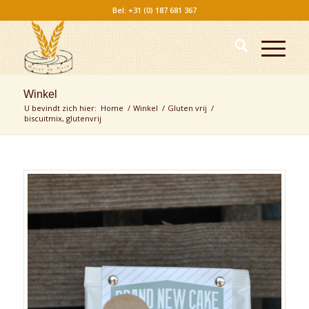
Bel: +31 (0) 187 681 367
Winkel
U bevindt zich hier:
Home
/
Winkel
/
Gluten vrij
/
biscuitmix, glutenvrij