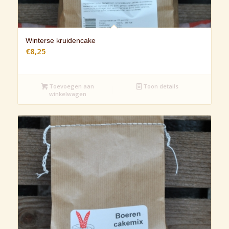
Winterse kruidencake
€
8,25
Toevoegen aan
Toon details
winkelwagen