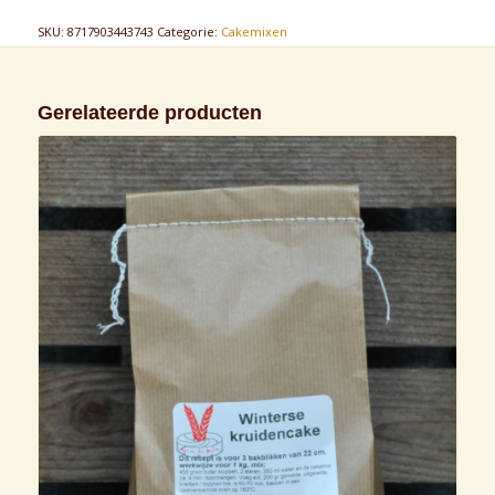
SKU:
8717903443743
Categorie:
Cakemixen
Gerelateerde producten