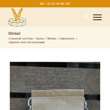
Bel: +31 (0) 187 681 367
Winkel
U bevindt zich hier:
Home
/
Winkel
/
Cakemixen
/
Cakemix met citroensmaak