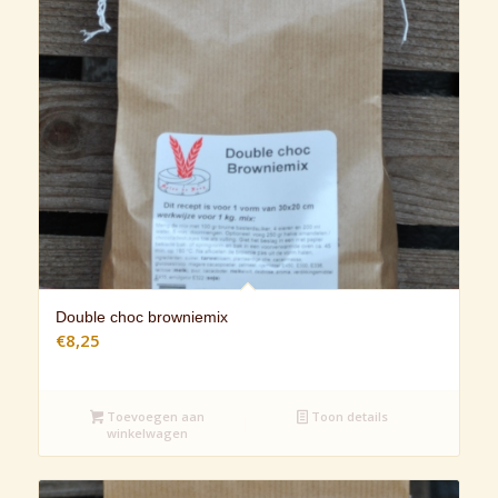
Double choc browniemix
€
8,25
Toevoegen aan
Toon details
winkelwagen