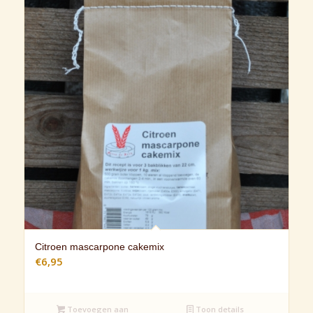
Citroen mascarpone cakemix
€
6,95
Toevoegen aan
Toon details