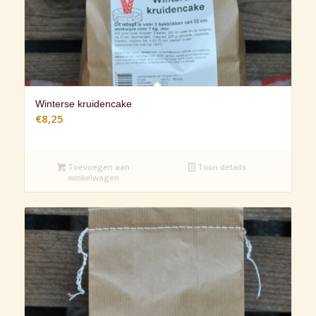
Winterse kruidencake
€
8,25
Toevoegen aan
Toon details
winkelwagen