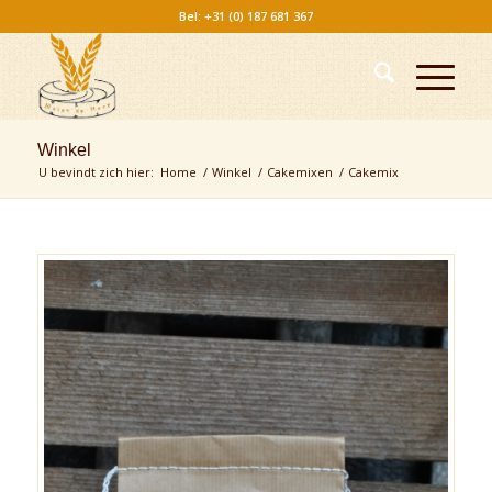
Bel: +31 (0) 187 681 367
Winkel
U bevindt zich hier:
Home
/
Winkel
/
Cakemixen
/
Cakemix