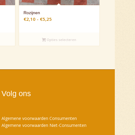
Rozijnen
Prijsklasse:
€
2,10
-
€
5,25
€2,10
tot
Opties selecteren
€5,25
Volg ons
Algemene voorwaarden Consumenten
Algemene voorwaarden Niet-Consumenten