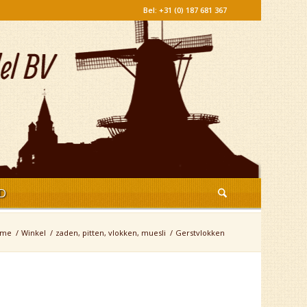
Bel: +31 (0) 187 681 367
D
ome
/
Winkel
/
zaden, pitten, vlokken, muesli
/
Gerstvlokken