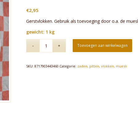
€
2,95
Gerstvlokken. Gebruik als toevoeging door o.a. de muesl
gewicht: 1 kg
Toevoegen aan winkelwagen
SKU:
8717903443460
Categorie:
zaden, pitten, vlokken, muesli