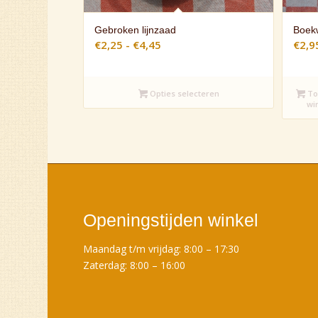
Gebroken lijnzaad
Boekw
Prijsklasse:
€
2,25
-
€
4,45
€
2,9
€2,25
tot
Opties selecteren
€4,45
To
wi
Openingstijden winkel
Maandag t/m vrijdag: 8:00 – 17:30
Zaterdag: 8:00 – 16:00