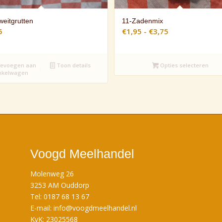
eitgrutten
11-Zadenmix
Prijsklasse:
5
€
1,95
-
€
3,75
€1,95
tot
evoegen aan
Toon details
Opties selecteren
€3,75
nkelwagen
Voogd Meelhandel
Molenweg 26
3253 AM Ouddorp
Tel: 0187 68 13 67
E-mail:
info@voogdmeelhandel.nl
KvK: 23025568