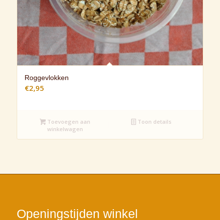
Roggevlokken
€
2,95
Toevoegen aan
Toon details
winkelwagen
Openingstijden winkel