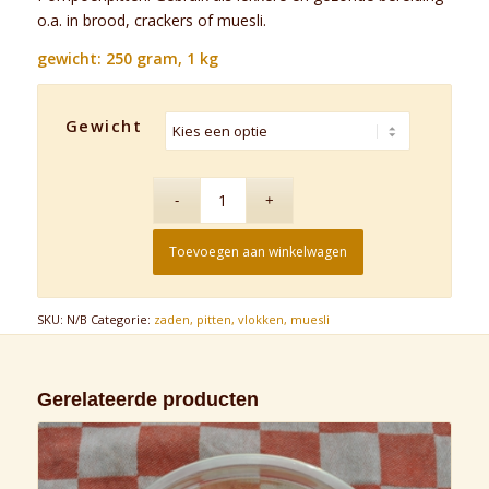
tot
o.a. in brood, crackers of muesli.
€6,95
gewicht: 250 gram, 1 kg
Gewicht
Toevoegen aan winkelwagen
SKU:
N/B
Categorie:
zaden, pitten, vlokken, muesli
Gerelateerde producten