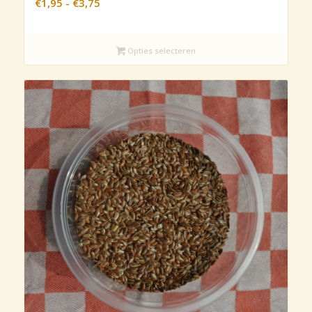
Prijsklasse:
€
1,95
-
€
3,75
€1,95
tot
€3,75
Opties selecteren