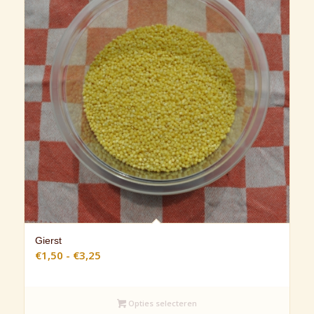
Gierst
Prijsklasse:
€
1,50
-
€
3,25
€1,50
tot
€3,25
Opties selecteren