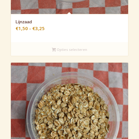
Lijnzaad
Prijsklasse:
€
1,50
-
€
3,25
€1,50
tot
€3,25
Opties selecteren