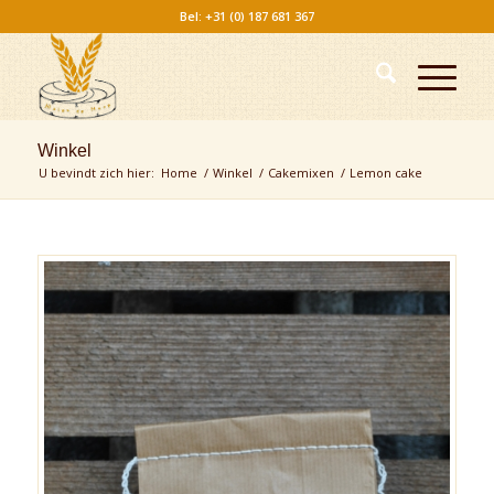
Bel: +31 (0) 187 681 367
Winkel
U bevindt zich hier:
Home
/
Winkel
/
Cakemixen
/
Lemon cake