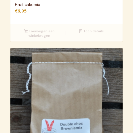
Fruit cakemix
€
6,95
Toevoegen aan
Toon details
winkelwagen