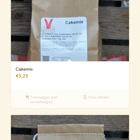
Cakemix
€
5,25
Toevoegen aan
Toon details
winkelwagen