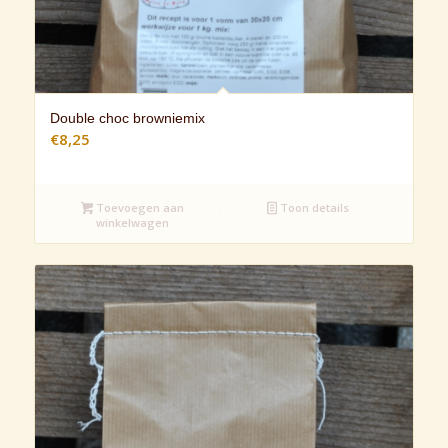
Double choc browniemix
€
8,25
Toevoegen aan
Toon details
winkelwagen