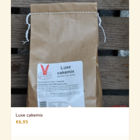
Luxe cakemix
€
6,95