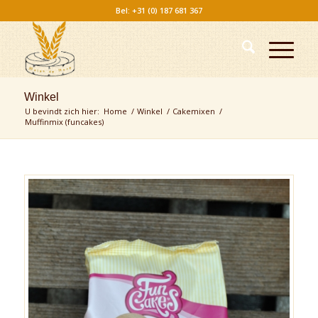
Bel: +31 (0) 187 681 367
Winkel
U bevindt zich hier:
Home
/
Winkel
/
Cakemixen
/
Muffinmix (funcakes)