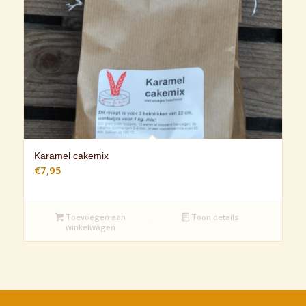
Karamel cakemix
€
7,95
Toevoegen aan
Toon details
winkelwagen