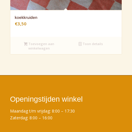
koekkruiden
€
3,50
Toevoegen aan
Toon details
winkelwagen
Openingstijden winkel
Maandag t/m vrijdag: 8:00 – 17:30
Zaterdag: 8:00 – 16:00