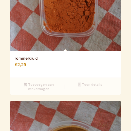
rommelkruid
€
2,25
Toevoegen aan
Toon details
winkelwagen