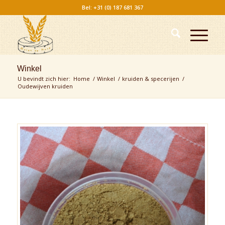
Bel: +31 (0) 187 681 367
Winkel
U bevindt zich hier:
Home
/
Winkel
/
kruiden & specerijen
/
Oudewijven kruiden