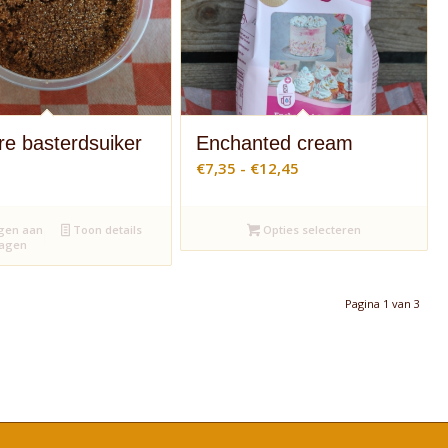
e basterdsuiker
Enchanted cream
Prijsklasse:
€
7,35
-
€
12,45
€7,35
tot
gen aan
Toon details
Opties selecteren
€12,45
wagen
Pagina 1 van 3