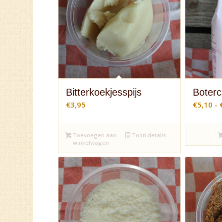
Bitterkoekjesspijs
Boter
€
3,95
€
5,10
-
Toevoegen aan
Toon details
winkelwagen