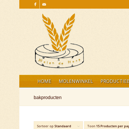
HOME
MOLENWINKEL
PRODUCTIEB
bakproducten
Sorteer op
Standaard
Toon
15 Producten per pa