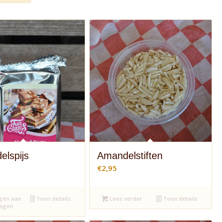
lspijs
Amandelstiften
€
2,95
gen aan
Toon details
Lees verder
Toon details
wagen