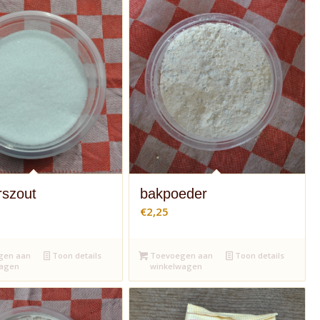
rszout
bakpoeder
€
2,25
gen aan
Toon details
Toevoegen aan
Toon details
wagen
winkelwagen