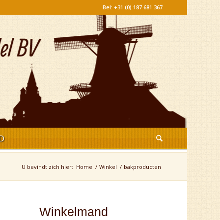
Bel: +31 (0) 187 681 367
D
U bevindt zich hier:
Home
/
Winkel
/
bakproducten
Winkelmand