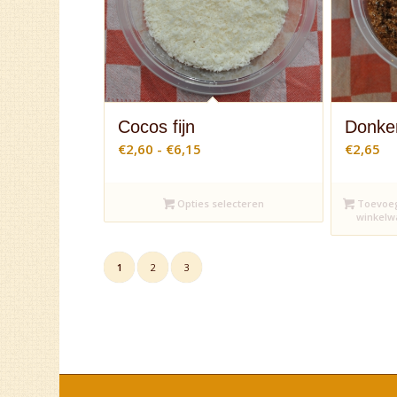
Cocos fijn
Donker
Prijsklasse:
€
2,60
-
€
6,15
€
2,65
€2,60
tot
Opties selecteren
Toevoe
€6,15
winkel
1
2
3