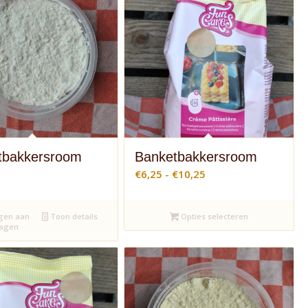
tbakkersroom
Banketbakkersroom
Prijsklasse:
€
6,25
-
€
10,25
€6,25
tot
gen aan
Toon details
Opties selecteren
€10,25
wagen