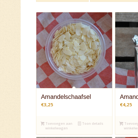
Amandelschaafsel
Amande
€
3,25
€
4,25
Toevoegen aan
Toon details
Toevoe
winkelwagen
winkel