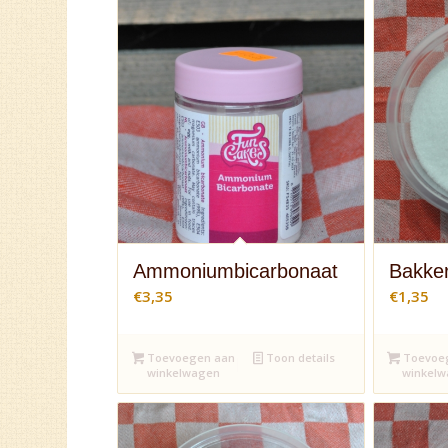
Ammoniumbicarbonaat
Bakke
€
3,35
€
1,35
Toevoegen aan
Toon details
Toevoe
winkelwagen
winkel