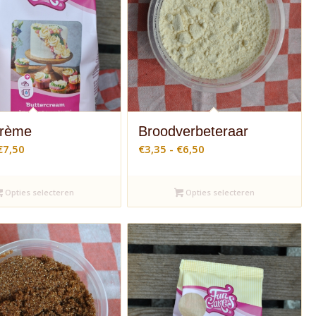
crème
Broodverbeteraar
Prijsklasse:
Prijsklasse:
€
7,50
€
3,35
-
€
6,50
€5,10
€3,35
tot
tot
Opties selecteren
Opties selecteren
€7,50
€6,50