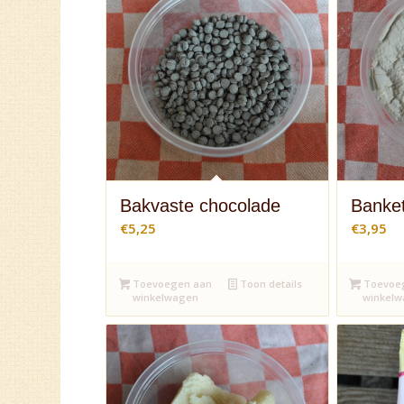
Bakvaste chocolade
Banke
€
5,25
€
3,95
Toevoegen aan
Toon details
Toevoe
winkelwagen
winkel