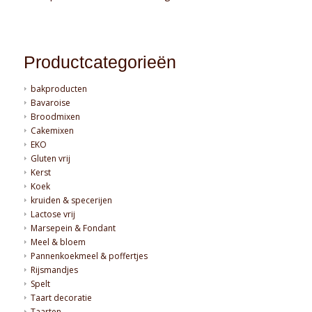
Productcategorieën
bakproducten
Bavaroise
Broodmixen
Cakemixen
EKO
Gluten vrij
Kerst
Koek
kruiden & specerijen
Lactose vrij
Marsepein & Fondant
Meel & bloem
Pannenkoekmeel & poffertjes
Rijsmandjes
Spelt
Taart decoratie
Taarten